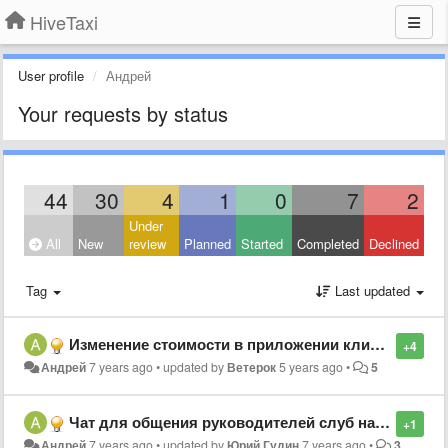
HiveTaxi
User profile
Андрей
Your requests by status
44
30
4
1
0
7
2
Under
All
New
review
Planned
Started
Completed
Declined
Tag
Last updated
Изменение стоимости в приложении клиента.
+4
Андрей
7 years ago
•
updated by
Ветерок
5 years ago
•
5
Чат для общения руководителей слуб на HiveTaxi
+1
Андрей
7 years ago
•
updated by
Юрий Гудин
7 years ago
•
3