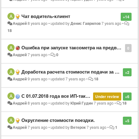
Чат водитель-клиент
+14
Андрей
8 years ago
•
updated by
Денис Гаврилов
7 years ago
•
18
Ошибка при запуске таксометра на предварительном заказе.
0
Андрей
7 years ago
•
0
Доработка расчета стоимости подачи за город
+2
Андрей
9 years ago
•
updated
7 years ago
•
18
С 01.07.2018 года все ИП-таксисты обязаны будут иметь ККМ и при расчетах с пассажиром выдавать ему кассовый чек.
Under review
+6
Андрей
8 years ago
•
updated by
Юрий Гудин
7 years ago
•
18
Округление стоимости поездки.
+5
Андрей
7 years ago
•
updated by
Ветерок
7 years ago
•
1