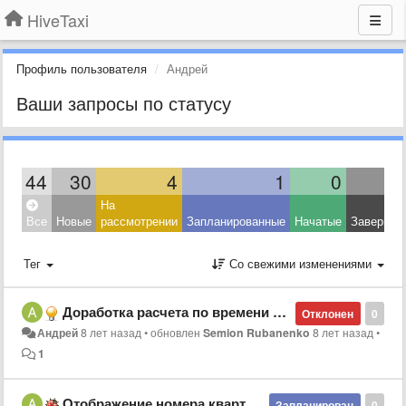
HiveTaxi
Профиль пользователя
Андрей
Ваши запросы по статусу
44
30
4
1
0
На
Все
Новые
рассмотрении
Запланированные
Начатые
Завершен
Тег
Со свежими изменениями
Доработка расчета по времени до N скорости.
Отклонен
0
Андрей
8 лет назад
•
обновлен
Semion Rubanenko
8 лет назад
•
1
Отображение номера квартиры при указании подъезда в водительском терминале.
Запланирован
0