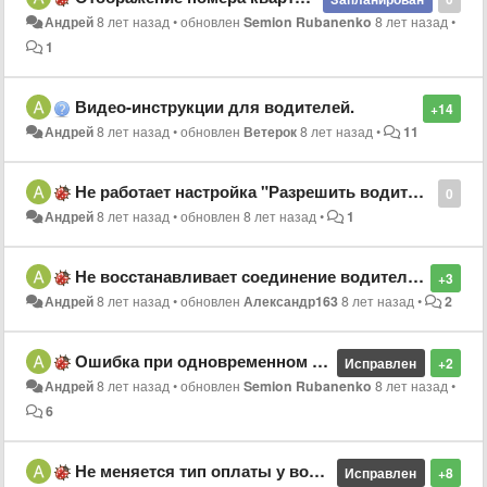
Андрей
8 лет назад
•
обновлен
Semion Rubanenko
8 лет назад
•
1
Видео-инструкции для водителей.
+14
Андрей
8 лет назад
•
обновлен
Ветерок
8 лет назад
•
11
Не работает настройка "Разрешить водителю изменять адрес подачи."
0
Андрей
8 лет назад
•
обновлен
8 лет назад
•
1
Не восстанавливает соединение водительский терминал.
+3
Андрей
8 лет назад
•
обновлен
Александр163
8 лет назад
•
2
Ошибка при одновременном расчете по карте и бонусами.
Исправлен
+2
Андрей
8 лет назад
•
обновлен
Semion Rubanenko
8 лет назад
•
6
Не меняется тип оплаты у водителя!
Исправлен
+8