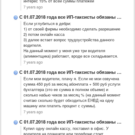
интерес 15% от всей суммы платежей
7 years ago
С 01.07.2018 года все ИП-таксисты обязаны будут иметь ККМ и …
Если углубиться в дебри:
1) от своей фирмы необходимо сделать разрешение
2) потом онлайн касса
3) далее встает вопрос трудоустройства данного
водителя.
На данный момент у меня уже три водителя
(алиментщика) работают, вроде все складывается.
7 years ago
С 01.07.2018 года все ИП-таксисты обязаны будут иметь ККМ и …
Если мои водители, плачу я. Если не мои озвучена
сумма 450 руб за месяц абонплата + 500 руб услуги
бухгалтера (это ее сумма в полном объеме) и
сколько набью чеков за месяц % (на данный момент
считаю сколько будет обходиться ЕНВД на одну
машину или платить процент с суммы).
7 years ago
С 01.07.2018 года все ИП-таксисты обязаны будут иметь ККМ и …
Купил одну онлайн кассу, поставил в офис. У
водителя на планшете или телефоне стоит