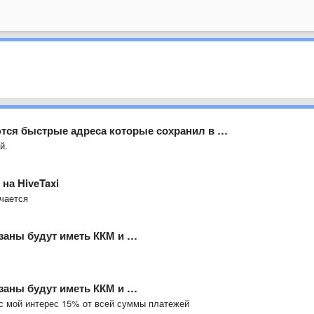
тся быстрые адреса которые сохранил в …
й.
на HiveTaxi
учается
язаны будут иметь ККМ и …
язаны будут иметь ККМ и …
юс мой интерес 15% от всей суммы платежей