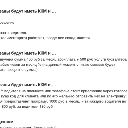
язаны будут иметь ККМ и …
зрешение
нного водителя.
 (алиментщика) работают, вроде все складывается.
язаны будут иметь ККМ и …
звучена сумма 450 руб за месяц абонплата + 500 руб услуги бухгалтера
набью чеков за месяц % (на данный момент считаю сколько будет
ть процент с суммы).
язаны будут иметь ККМ и …
. У водителя на планшете или телефоне стоит приложение через которое
 куар код для клиента или по его желанию отправить чек на электронку.
ая предоставляет програму, 1000 руб в месяц, и за каждого водителя по
у 800 руб, за водителя 180 руб
дексом
жается со значком (чашка кофе)