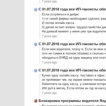
7 years ago
С 01.07.2018 года все ИП-таксисты об
Если углубиться в дебри:
1) от своей фирмы необходимо сделать ра
2) потом онлайн касса
3) далее встает вопрос трудоустройства да
На данный момент у меня уже три водителя
7 years ago
С 01.07.2018 года все ИП-таксисты об
Если мои водители, плачу я. Если не мои о
(это ее сумма в полном объеме) и сколько 
обходиться ЕНВД на одну машину или плати
7 years ago
С 01.07.2018 года все ИП-таксисты об
Купил одну онлайн кассу, поставил в офис
он пробивает чек, на экране можно показать
Абонплата за одну кассу, у компании котор
200 руб в месяц. Если оптом за год за касс
7 years ago
Блокировка программы водителя Ян
Во всяком случае на карте водитель отобра