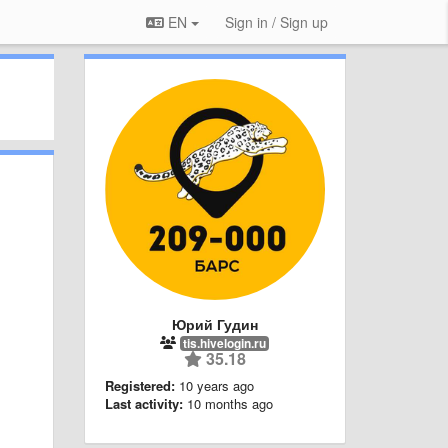
EN
Sign in / Sign up
Юрий Гудин
tis.hivelogin.ru
35.18
Registered:
10 years ago
Last activity:
10 months ago