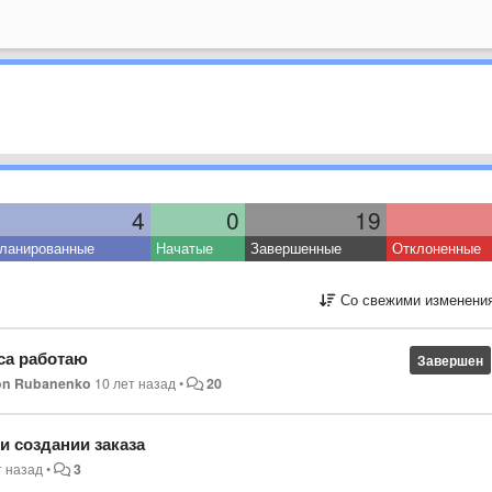
4
0
19
ланированные
Начатые
Завершенные
Отклоненные
Со свежими изменени
са работаю
Завершен
on Rubanenko
10 лет назад
•
20
 создании заказа
т назад
•
3