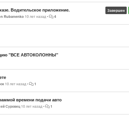
казе. Водительское приложение.
Завершен
on Rubanenko
10 лет назад
•
4
нкцию "ВСЕ АВТОКОЛОННЫ"
ете
рок
10 лет назад
•
1
раммой времени подачи авто
сей Суровец
10 лет назад
•
1