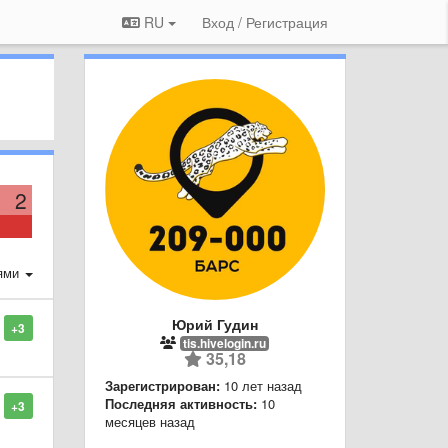
RU
Вход / Регистрация
2
ями
Юрий Гудин
+3
tis.hivelogin.ru
35,18
Зарегистрирован:
10 лет назад
Последняя активность:
10
+3
месяцев назад