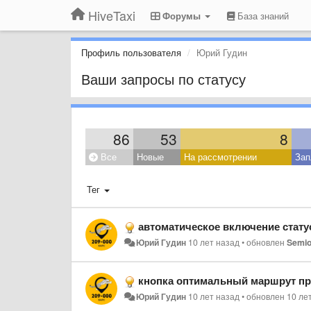
HiveTaxi
Форумы
База знаний
Профиль пользователя
Юрий Гудин
Ваши запросы по статусу
86
53
8
Все
Новые
На рассмотрении
Зап
Тег
автоматическое включение стату
Юрий Гудин
10 лет назад
•
обновлен
Semi
кнопка оптимальный маршрут при
Юрий Гудин
10 лет назад
•
обновлен
10 ле