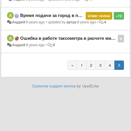
Время подачи за город в приложении водителя.
Under review
+12
Андрей
9 years ago
•
updated by
артур
8 years ago
•
4
Ошибка в работе таксометра в расчете минимальной стоимости за городом.
0
Андрей
8 years ago
•
0
«
1
2
3
4
5
Customer support service
by UserEcho