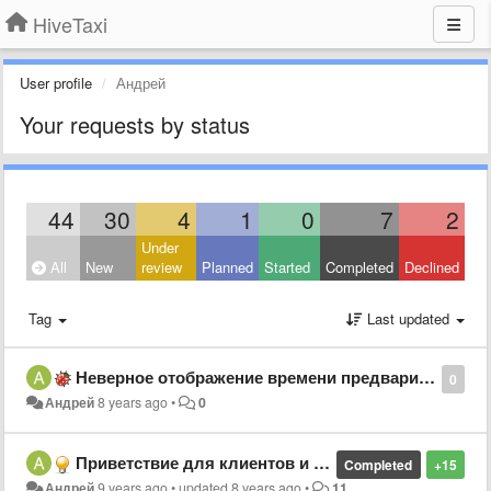
HiveTaxi
User profile
Андрей
Your requests by status
44
30
4
1
0
7
2
Under
All
New
review
Planned
Started
Completed
Declined
Tag
Last updated
Неверное отображение времени предварительного заказа.
0
Андрей
8 years ago
•
0
Приветствие для клиентов и водителей.
Completed
+15
Андрей
9 years ago
•
updated
8 years ago
•
11