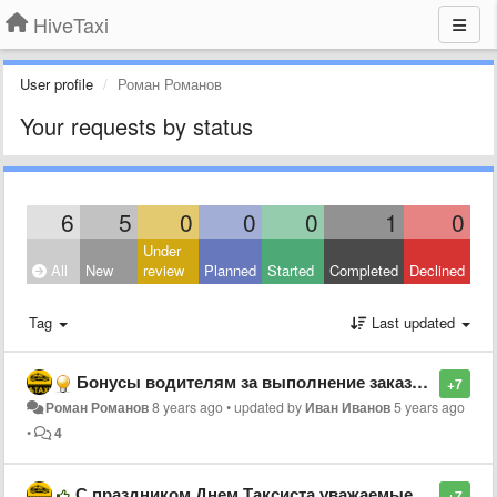
HiveTaxi
User profile
Роман Романов
Your requests by status
6
5
0
0
0
1
0
Under
All
New
review
Planned
Started
Completed
Declined
Tag
Last updated
Бонусы водителям за выполнение заказов с приложения
+7
Роман Романов
8 years ago
•
updated by
Иван Иванов
5 years ago
•
4
С праздником Днем Таксиста уважаемые коллеги!
+7