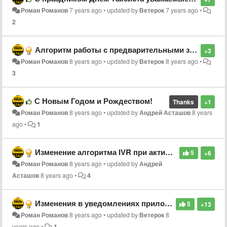
Роман Романов
7 years ago
•
updated by
Ветерок
7 years ago
•
2
Алгоритм работы с предварительными заказами
+3
Роман Романов
8 years ago
•
updated by
Ветерок
8 years ago
•
3
С Новым Годом и Рождеством!
Thanks
+1
Роман Романов
8 years ago
•
updated by
Андрей Асташов
8 years
ago
•
1
Изменение алгоритма IVR при активном заказе
5
+6
Роман Романов
8 years ago
•
updated by
Андрей
Асташов
8 years ago
•
4
Изменения в уведомлениях приложений
5
+13
Роман Романов
8 years ago
•
updated by
Ветерок
8
years ago
•
1