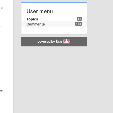
то
User menu
Topics
12
Comments
143
0-
ет