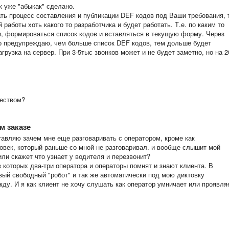
к уже "абыкак" сделано.
ать процесс составления и публикации DEF кодов под Ваши требования, 
 работы хоть какого то разработчика и будет работать. Т.е. по каким то
и, формироваться список кодов и вставляться в текущую форму. Через
о предупреждаю, чем больше список DEF кодов, тем дольше будет
рузка на сервер. При 3-5тыс звонков может и не будет заметно, но на 2
деством?
м заказе
ставляю зачем мне еще разговаривать с оператором, кроме как
ловек, который раньше со мной не разговаривал. и вообще слышит мой
ли скажет что узнает у водителя и перезвонит?
 которых два-три оператора и операторы помнят и знают клиента. В
ый свободный "робот" и так же автоматически под мою диктовку
жду. И я как клиент не хочу слушать как оператор умничает или проявля