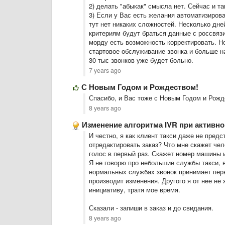
2) делать "абыкак" смысла нет. Сейчас и та
3) Если у Вас есть желания автоматизиров
тут нет никаких сложностей. Несколько дней
критериям будут браться данные с россвяз
морду есть возможность корректировать. Н
стартовое обслуживание звонка и больше наг
30 тыс звонков уже будет больно.
7 years ago
С Новым Годом и Рождеством!
Спасибо, и Вас тоже с Новым Годом и Рож
8 years ago
Изменение алгоритма IVR при активно
И честно, я как клиент такси даже не пред
отредактировать заказ? Что мне скажет че
голос в первый раз. Скажет номер машины и
Я не говорю про небольшие службы такси, в
нормальных службах звонок принимает перв
производит изменения. Другого я от нее не 
инициативу, тратя мое время.
Сказали - запиши в заказ и до свидания.
8 years ago