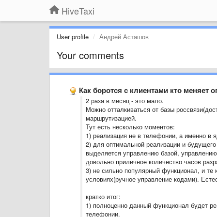
HiveTaxi
User profile
Андрей Асташов
Your comments
Как боротся с клиентами кто меняет о
2 раза в месяц - это мало.
Можно отталкиваться от базы россвязи(досту
маршрутизацией.
Тут есть несколько моментов:
1) реализация не в телефонии, а именно в 
2) для оптимальной реализации и будущего 
выделяется управлению базой, управлению
довольно приличное количество часов разр
3) не сильно популярный функционал, и те 
условиях(ручное управление кодами). Естес
кратко итог:
1) полноценно данный функционал будет ре
телефонии.