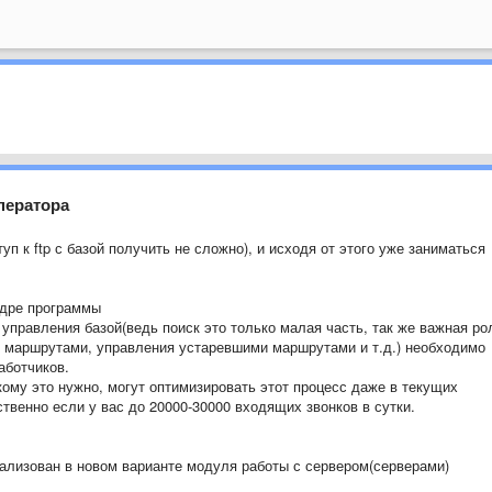
ператора
п к ftp с базой получить не сложно), и исходя от этого уже заниматься
ядре программы
управления базой(ведь поиск это только малая часть, так же важная ро
 маршрутами, управления устаревшими маршрутами и т.д.) необходимо
аботчиков.
кому это нужно, могут оптимизировать этот процесс даже в текущих
твенно если у вас до 20000-30000 входящих звонков в сутки.
ализован в новом варианте модуля работы с сервером(серверами)