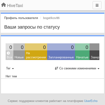
HiveTaxi
Профиль пользователя
bogatikov86
Ваши запросы по статусу
0
0
0
0
0
На
Все
Новые
рассмотрении
Запланированные
Начатые
Завершен
Тег
Со свежими изменениями
Нет тем
Сервис поддержки клиентов работает на платформе
UserEcho