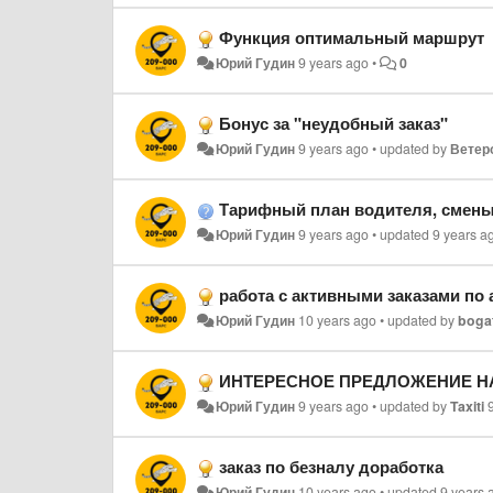
Функция оптимальный маршрут
Юрий Гудин
9 years ago
•
0
Бонус за "неудобный заказ"
Юрий Гудин
9 years ago
•
updated by
Ветер
Тарифный план водителя, смен
Юрий Гудин
9 years ago
•
updated
9 years a
работа с активными заказами по
Юрий Гудин
10 years ago
•
updated by
boga
ИНТЕРЕСНОЕ ПРЕДЛОЖЕНИЕ НАШЕ
Юрий Гудин
9 years ago
•
updated by
Taxiti
заказ по безналу доработка
Юрий Гудин
10 years ago
•
updated
9 years 