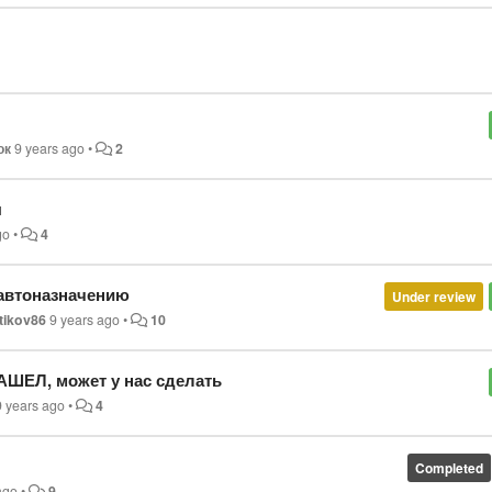
ок
9 years ago
•
2
ы
go
•
4
 автоназначению
Under review
tikov86
9 years ago
•
10
Л, может у нас сделать
9 years ago
•
4
Completed
ago
•
9