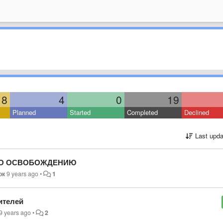
8
4
0
19
Planned
Started
Completed
Declined
Last upda
 ПО ОСВОБОЖДЕНИЮ
ок
9 years ago
•
1
ителей
9 years ago
•
2