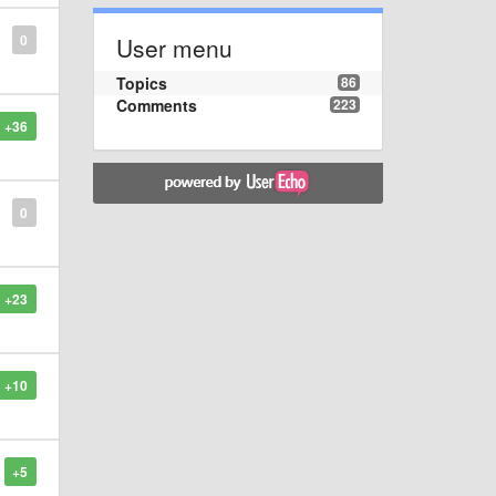
0
User menu
Topics
86
Comments
223
+36
0
+23
+10
+5