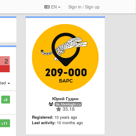
EN
Sign in / Sign up
2
ted
Юрий Гудин
+5
tis.hivelogin.ru
35.18
Registered:
10 years ago
Last activity:
10 months ago
+11