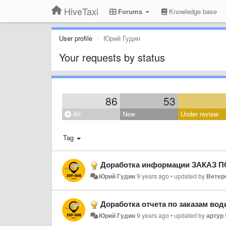
HiveTaxi
Forums
Knowledge base
User profile
Юрий Гудин
Your requests by status
86
53
All
New
Under review
Tag
Доработка информации ЗАКАЗ
Юрий Гудин
9 years ago
•
updated by
Ветер
Доработка отчета по заказам вод
Юрий Гудин
9 years ago
•
updated by
артур