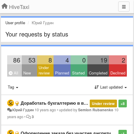
HiveTaxi
User profile
Юрий Гудин
Your requests by status
86
53
8
4
0
19
2
Under
All
New
review
Planned
Started
Completed
Declined
Tag
Last updated
Доработать бухгалтерию в версии 1.19.2.225
Under review
+8
Юрий Гудин
10 years ago
•
updated by
Semion Rubanenko
10
years ago
•
3
Оформление заказа без участия диспетчера
+1