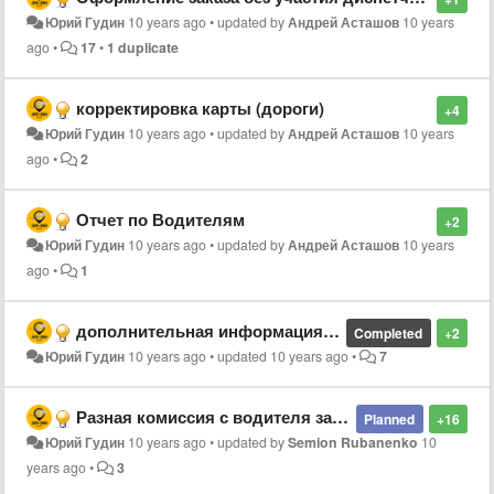
Юрий Гудин
10 years ago
•
updated by
Андрей Асташов
10 years
ago
•
17
•
1 duplicate
корректировка карты (дороги)
+4
Юрий Гудин
10 years ago
•
updated by
Андрей Асташов
10 years
ago
•
2
Отчет по Водителям
+2
Юрий Гудин
10 years ago
•
updated by
Андрей Асташов
10 years
ago
•
1
дополнительная информация при наведении курсора на позывной на карте
Completed
+2
Юрий Гудин
10 years ago
•
updated
10 years ago
•
7
Разная комиссия с водителя за взятый заказ по автоназначению или из свободных
Planned
+16
Юрий Гудин
10 years ago
•
updated by
Semion Rubanenko
10
years ago
•
3