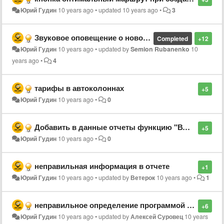
Юрий Гудин
10 years ago
•
updated
10 years ago
•
3
Звуковое оповещение о новом заказе. Водительское приложение.
Completed
+12
Юрий Гудин
10 years ago
•
updated by
Semion Rubanenko
10
years ago
•
4
тарифы в автоколоннах
+5
Юрий Гудин
10 years ago
•
0
Добавить в данные отчеты функцию "ВСЕ АВТОКОЛОННЫ"
+5
Юрий Гудин
10 years ago
•
0
неправильная информация в отчете
+1
Юрий Гудин
10 years ago
•
updated by
Ветерок
10 years ago
•
1
неправильное определение программой времени подачи авто
+6
Юрий Гудин
10 years ago
•
updated by
Алексей Суровец
10 years