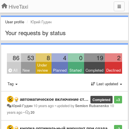
HiveTaxi
User profile
Юрий Гудин
Your requests by status
86
53
8
4
0
19
2
Under
All
New
review
Planned
Started
Completed
Declined
Tag
Last updated
автоматическое включение статуса работаю
Completed
+3
Юрий Гудин
10 years ago
•
updated by
Semion Rubanenko
10
years ago
•
20
кнопка оптимальный маршрут при создании заказа
+3